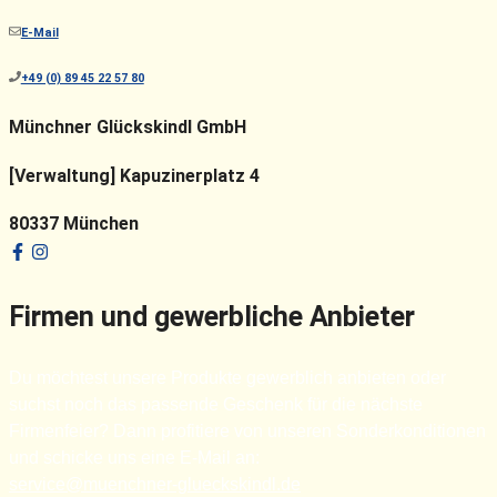
E-Mail
+49 (0) 89 45 22 57 80
Münchner Glückskindl GmbH
[Verwaltung] Kapuzinerplatz 4
80337 München
Firmen und gewerbliche Anbieter
Du möchtest unsere Produkte gewerblich anbieten oder
suchst noch das passende Geschenk für die nächste
Firmenfeier? Dann profitiere von unseren Sonderkonditionen
und schicke uns eine E-Mail an:
service@muenchner-glueckskindl.de