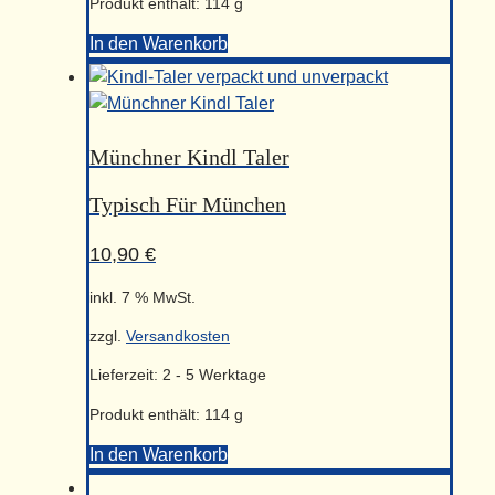
Produkt enthält: 114
g
In den Warenkorb
Münchner
Kindl
Taler
Menge
Münchner Kindl Taler
Typisch Für München
10,90
€
inkl. 7 % MwSt.
zzgl.
Versandkosten
Lieferzeit:
2 - 5 Werktage
Produkt enthält: 114
g
In den Warenkorb
Münchner