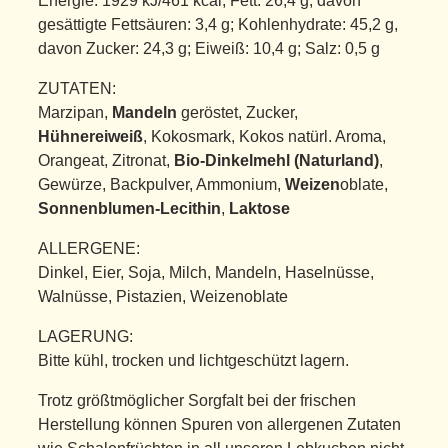
Energie: 1929 kJ/461 kcal; Fett: 26,4 g, davon
gesättigte Fettsäuren: 3,4 g; Kohlenhydrate: 45,2 g,
davon Zucker: 24,3 g; Eiweiß: 10,4 g; Salz: 0,5 g
ZUTATEN:
Marzipan,
Mandeln
geröstet, Zucker,
Hühnereiweiß
, Kokosmark, Kokos natürl. Aroma,
Orangeat, Zitronat,
Bio-Dinkelmehl (Naturland)
,
Gewürze, Backpulver, Ammonium,
Weizen
oblate,
Sonnenblumen-Lecithin
,
Laktose
ALLERGENE:
Dinkel, Eier, Soja, Milch, Mandeln, Haselnüsse,
Walnüsse, Pistazien, Weizenoblate
LAGERUNG:
Bitte kühl, trocken und lichtgeschützt lagern.
Trotz größtmöglicher Sorgfalt bei der frischen
Herstellung können Spuren von allergenen Zutaten