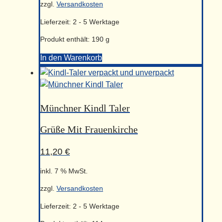
zzgl.
Versandkosten
Lieferzeit:
2 - 5 Werktage
Produkt enthält: 190
g
In den Warenkorb
Münchner
Kindl-
Taler
Menge
Münchner Kindl Taler
Grüße Mit Frauenkirche
11,20
€
inkl. 7 % MwSt.
zzgl.
Versandkosten
Lieferzeit:
2 - 5 Werktage