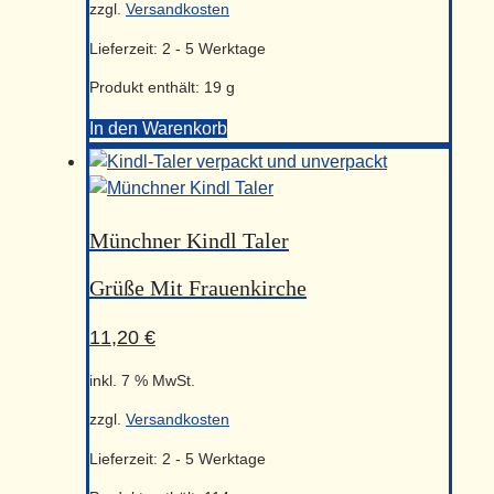
zzgl.
Versandkosten
Lieferzeit:
2 - 5 Werktage
Produkt enthält: 19
g
In den Warenkorb
50
x
Münchner
Kindl-
Münchner Kindl Taler
Taler
Grüße Mit Frauenkirche
Menge
11,20
€
inkl. 7 % MwSt.
zzgl.
Versandkosten
Lieferzeit:
2 - 5 Werktage