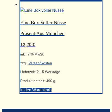
Münchner
Kindl-
Taler
Menge
Eine Box Voller Nüsse
Präsent Aus München
12,20
€
inkl. 7 % MwSt.
zzgl.
Versandkosten
Lieferzeit:
2 - 5 Werktage
Produkt enthält: 490
g
In den Warenkorb
Eine
Box
voller