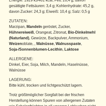
Energie: 1929 kJ/461 kcal; Fett: 26,4 g, davon
gesättigte Fettsäuren: 3,4 g; Kohlenhydrate: 45,2 g,
davon Zucker: 24,3 g; Eiweiß: 10,4 g; Salz: 0,5 g
ZUTATEN:
Marzipan,
Mandeln
geröstet, Zucker,
Hühnereiweiß
, Orangeat, Zitronat,
Bio-Dinkelmehl
(Naturland)
, Gewürze, Backpulver, Ammonium,
Weizen
oblate, ,
Walnüsse
,
Walnusspaste
,
Soja-/Sonnenblumen-Lecithin
,
Laktose
ALLERGENE:
Dinkel, Eier, Soja, Milch, Mandeln, Haselnüsse,
Walnüsse
LAGERUNG:
Bitte kühl, trocken und lichtgeschützt lagern.
Trotz größtmöglicher Sorgfalt bei der frischen
Herstellung können Spuren von allergenen Zutaten