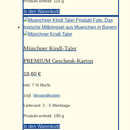
Produkt enthält: 114
g
In den Warenkorb
Münchner
Kindl
Taler
Menge
Münchner Kindl-Taler
PREMIUM Geschenk-Karton
18,60
€
inkl. 7 % MwSt.
zzgl.
Versandkosten
Lieferzeit:
2 - 5 Werktage
Produkt enthält: 190
g
In den Warenkorb